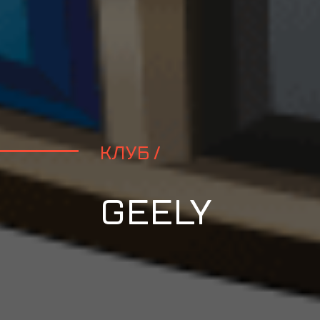
КЛУБ /
GEELY