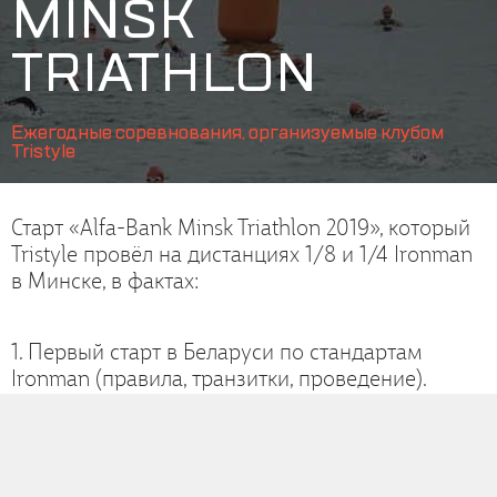
MINSK
TRIATHLON
Ежегодные соревнования, организуемые клубом
Tristyle
Старт «Alfa-Bank Minsk Triathlon 2019», который
Tristyle провёл на дистанциях 1/8 и 1/4 Ironman
в Минске, в
фактах
:
1. Первый старт в Беларуси по стандартам
Ironman (правила, транзитки, проведение).
2. Первый триатлон с перекрытием центральной
части Минска (и пр. Победителей).
3. Звёздный состав участников: 12 чемпионов
олимпийских и паралимпийских игр и