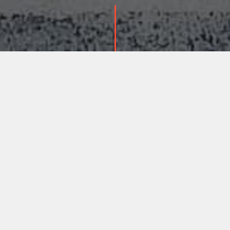
30 человек из команды «Тристайл»
финишировало дистанцию полумарафона на
старте в Минске.